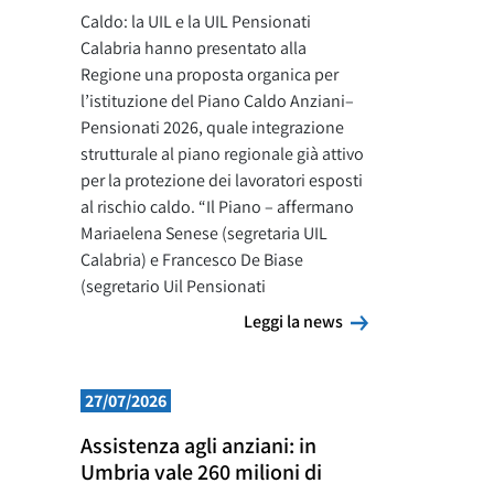
Caldo: la UIL e la UIL Pensionati
Calabria hanno presentato alla
Regione una proposta organica per
l’istituzione del Piano Caldo Anziani–
Pensionati 2026, quale integrazione
strutturale al piano regionale già attivo
per la protezione dei lavoratori esposti
al rischio caldo. “Il Piano – affermano
Mariaelena Senese (segretaria UIL
Calabria) e Francesco De Biase
(segretario Uil Pensionati
Leggi la news
Leggi la news
27/07/2026
Assistenza agli anziani: in
Umbria vale 260 milioni di