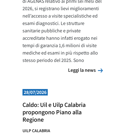
di AGENAS relativo ai primi sei mesi del
2026, si registrano lievi miglioramenti
nell’accesso a visite specialistiche ed
esami diagnostici. Le strutture
sanitarie pubbliche e private
accreditate hanno infatti erogato nei
tempi di garanzia 1,6 milioni di visite
mediche ed esami in più rispetto allo
stesso periodo del 2025. Sono
Leggi la news
Leggi la news
28/07/2026
Caldo: Uil e Uilp Calabria
propongono Piano alla
Regione
UILP CALABRIA