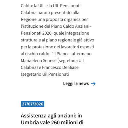
Caldo: la UIL e la UIL Pensionati
Calabria hanno presentato alla
Regione una proposta organica per
l’istituzione del Piano Caldo Anziani–
Pensionati 2026, quale integrazione
strutturale al piano regionale già attivo
per la protezione dei lavoratori esposti
al rischio caldo. “Il Piano – affermano
Mariaelena Senese (segretaria UIL
Calabria) e Francesco De Biase
(segretario Uil Pensionati
Leggi la news
Leggi la news
27/07/2026
Assistenza agli anziani: in
Umbria vale 260 milioni di