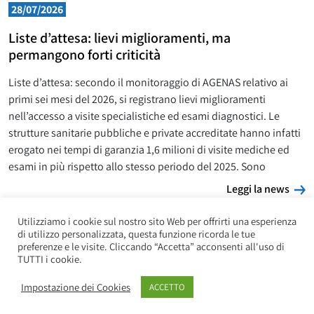
28/07/2026
Liste d’attesa: lievi miglioramenti, ma
permangono forti criticità
Liste d’attesa: secondo il monitoraggio di AGENAS relativo ai
primi sei mesi del 2026, si registrano lievi miglioramenti
nell’accesso a visite specialistiche ed esami diagnostici. Le
strutture sanitarie pubbliche e private accreditate hanno infatti
erogato nei tempi di garanzia 1,6 milioni di visite mediche ed
esami in più rispetto allo stesso periodo del 2025. Sono
L
Leggi la news
Utilizziamo i cookie sul nostro sito Web per offrirti una esperienza
di utilizzo personalizzata, questa funzione ricorda le tue
preferenze e le visite. Cliccando “Accetta” acconsenti all'uso di
TUTTI i cookie.
Impostazione dei Cookies
ACCETTO
Copyright UILP Pensionati