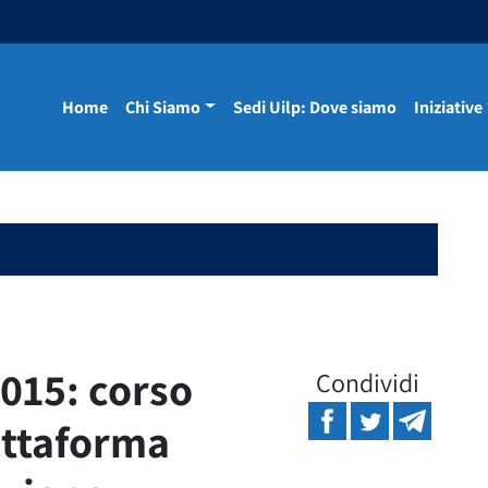
Home
Chi Siamo
Sedi Uilp: Dove siamo
Iniziative
2015: corso
Condividi
attaforma