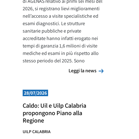
di AGENAS relativo ai primi sei mesi del
2026, si registrano lievi miglioramenti
nell’accesso a visite specialistiche ed
esami diagnostici. Le strutture
sanitarie pubbliche e private
accreditate hanno infatti erogato nei
tempi di garanzia 1,6 milioni di visite
mediche ed esami in più rispetto allo
stesso periodo del 2025. Sono
Leggi la news
Leggi la news
28/07/2026
Caldo: Uil e Uilp Calabria
propongono Piano alla
Regione
UILP CALABRIA