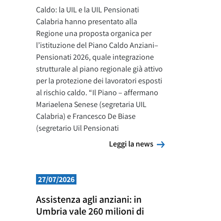
Caldo: la UIL e la UIL Pensionati
Calabria hanno presentato alla
Regione una proposta organica per
l’istituzione del Piano Caldo Anziani–
Pensionati 2026, quale integrazione
strutturale al piano regionale già attivo
per la protezione dei lavoratori esposti
al rischio caldo. “Il Piano – affermano
Mariaelena Senese (segretaria UIL
Calabria) e Francesco De Biase
(segretario Uil Pensionati
Leggi la news
Leggi la news
27/07/2026
Assistenza agli anziani: in
Umbria vale 260 milioni di