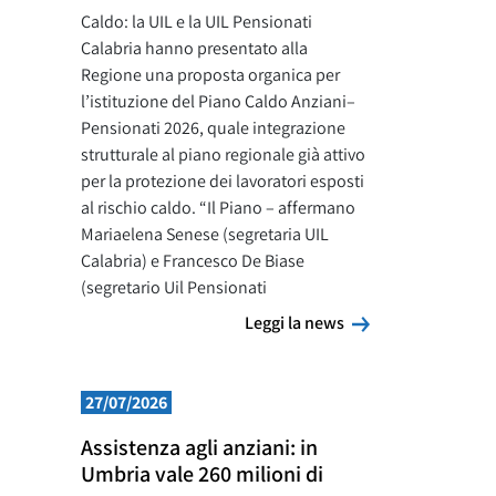
Caldo: la UIL e la UIL Pensionati
Calabria hanno presentato alla
Regione una proposta organica per
l’istituzione del Piano Caldo Anziani–
Pensionati 2026, quale integrazione
strutturale al piano regionale già attivo
per la protezione dei lavoratori esposti
al rischio caldo. “Il Piano – affermano
Mariaelena Senese (segretaria UIL
Calabria) e Francesco De Biase
(segretario Uil Pensionati
Leggi la news
Leggi la news
27/07/2026
Assistenza agli anziani: in
Umbria vale 260 milioni di