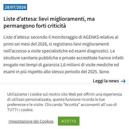
28/07/2026
Liste d’attesa: lievi miglioramenti, ma
permangono forti criticità
Liste d’attesa: secondo il monitoraggio di AGENAS relativo ai
primi sei mesi del 2026, si registrano lievi miglioramenti
nell’accesso a visite specialistiche ed esami diagnostici. Le
strutture sanitarie pubbliche e private accreditate hanno infatti
erogato nei tempi di garanzia 1,6 milioni di visite mediche ed
esami in più rispetto allo stesso periodo del 2025. Sono
L
Leggi la news
Utilizziamo i cookie sul nostro sito Web per offrirti una esperienza
di utilizzo personalizzata, questa funzione ricorda le tue
preferenze e le visite. Cliccando “Accetta” acconsenti all'uso di
TUTTI i cookie.
Impostazione dei Cookies
ACCETTO
Copyright UILP Pensionati