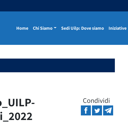
Home
Chi Siamo
Sedi Uilp: Dove siamo
Iniziative
o_UILP-
Condividi
li_2022