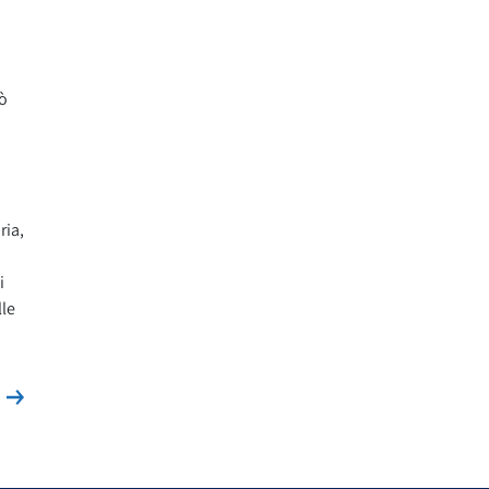
ò
ria,
i
lle
Leggi la news
s