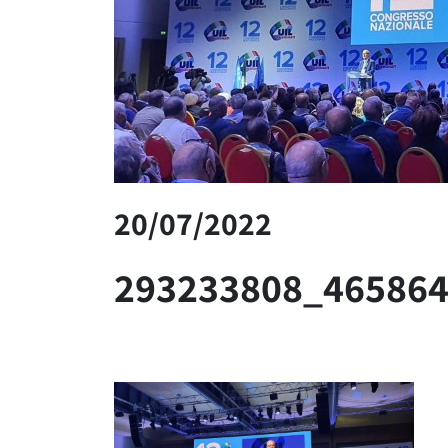
20/07/2022
293233808_46586