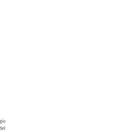
gio
del