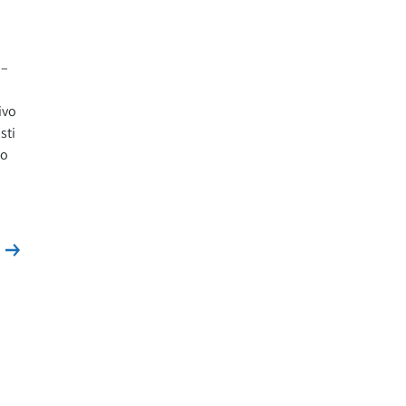
i–
ivo
sti
no
Leggi la news
s