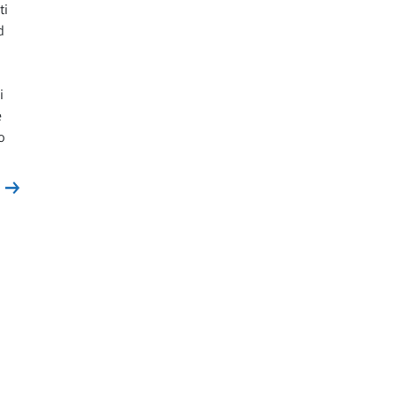
ti
d
i
e
o
Leggi la news
s