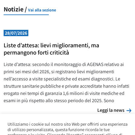
Notizie /
Vai alla sezione
28/07/2026
Liste d’attesa: lievi miglioramenti, ma
permangono forti criticità
Liste d’attesa: secondo il monitoraggio di AGENAS relativo ai
primi sei mesi del 2026, si registrano lievi miglioramenti
nell’accesso a visite specialistiche ed esami diagnostici. Le
strutture sanitarie pubbliche e private accreditate hanno infatti
erogato nei tempi di garanzia 1,6 milioni di visite mediche ed
esami in più rispetto allo stesso periodo del 2025. Sono
L
Leggi la news
Utilizziamo i cookie sul nostro sito Web per offrirti una esperienza
di utilizzo personalizzata, questa funzione ricorda le tue
preferenze e le visite. Cliccando “Accetta” acconsenti all'uso di