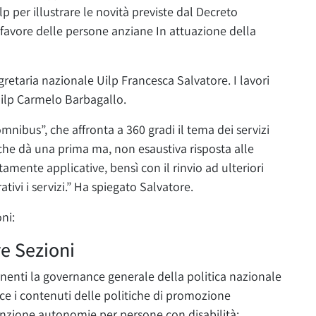
lp per illustrare le novità previste dal Decreto
n favore delle persone anziane In attuazione della
egretaria nazionale Uilp Francesca Salvatore. I lavori
Uilp Carmelo Barbagallo.
nibus”, che affronta a 360 gradi il tema dei servizi
 che dà una prima ma, non esaustiva risposta alle
mente applicative, bensì con il rinvio ad ulteriori
ativi i servizi.” Ha spiegato Salvatore.
ni:
re Sezioni
ernenti la governance generale della politica nazionale
sce i contenuti delle politiche di promozione
enzione autonomie per persone con disabilità;