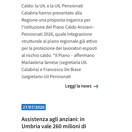
Caldo: la UIL e la UIL Pensionati
Calabria hanno presentato alla
Regione una proposta organica per
l’istituzione del Piano Caldo Anziani–
Pensionati 2026, quale integrazione
strutturale al piano regionale già attivo
per la protezione dei lavoratori esposti
al rischio caldo. “Il Piano – affermano
Mariaelena Senese (segretaria UIL
Calabria) e Francesco De Biase
(segretario Uil Pensionati
Leggi la news
Leggi la news
27/07/2026
Assistenza agli anziani: in
Umbria vale 260 milioni di