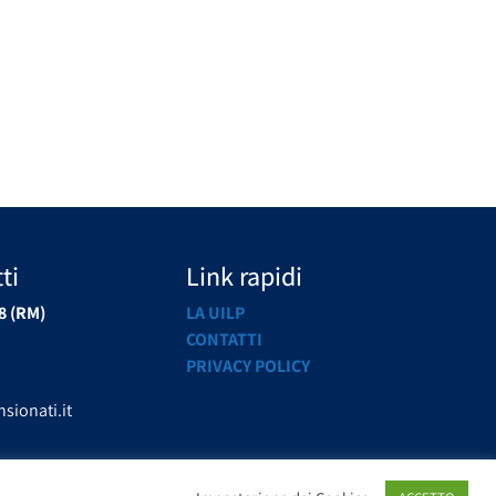
ti
Link rapidi
8 (RM)
LA UILP
CONTATTI
PRIVACY POLICY
sionati.it