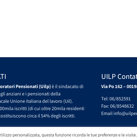
TI
UILP Contat
oratori Pensionati (Uilp)
è il sindacato di
Via Po 162 – 0019
gli anziani e i pensionati della
Tel: 06/852591
ale Unione italiana del lavoro (Uil).
Fax: 06/8548632
00mila iscritti (di cui oltre 20mila residenti
Email info@uilpen
ostituiscono circa il 54% degli iscritti.
tilizzo personalizzata, questa funzione ricorda le tue preferenze e le visite.