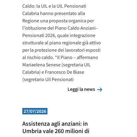
Caldo: la UIL e la UIL Pensionati
Calabria hanno presentato alla
Regione una proposta organica per
l’istituzione del Piano Caldo Anziani–
Pensionati 2026, quale integrazione
strutturale al piano regionale già attivo
per la protezione dei lavoratori esposti
al rischio caldo. “Il Piano – affermano
Mariaelena Senese (segretaria UIL
Calabria) e Francesco De Biase
(segretario Uil Pensionati
Leggi la news
Leggi la news
27/07/2026
Assistenza agli anziani: in
Umbria vale 260 milioni di