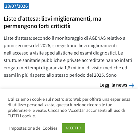
28/07/2026
Liste d’attesa: lievi miglioramenti, ma
permangono forti criticità
Liste d’attesa: secondo il monitoraggio di AGENAS relativo ai
primi sei mesi del 2026, si registrano lievi miglioramenti
nell’accesso a visite specialistiche ed esami diagnostici. Le
strutture sanitarie pubbliche e private accreditate hanno infatti
erogato nei tempi di garanzia 1,6 milioni di visite mediche ed
esami in più rispetto allo stesso periodo del 2025. Sono
L
Leggi la news
Utilizziamo i cookie sul nostro sito Web per offrirti una esperienza
di utilizzo personalizzata, questa funzione ricorda le tue
preferenze e le visite. Cliccando “Accetta” acconsenti all'uso di
TUTTI i cookie.
Impostazione dei Cookies
ACCETTO
Copyright UILP Pensionati