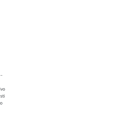
i–
ivo
sti
no