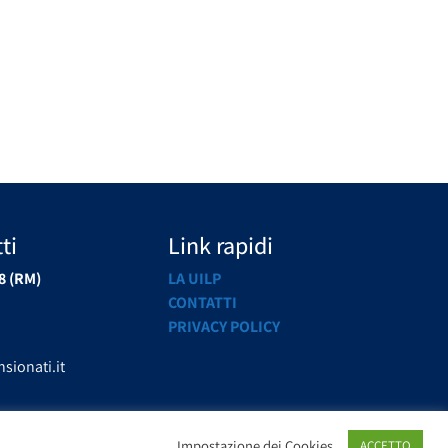
ti
Link rapidi
8 (RM)
LA UILP
CONTATTI
PRIVACY POLICY
sionati.it
Impostazione dei Cookies
ACCETTO