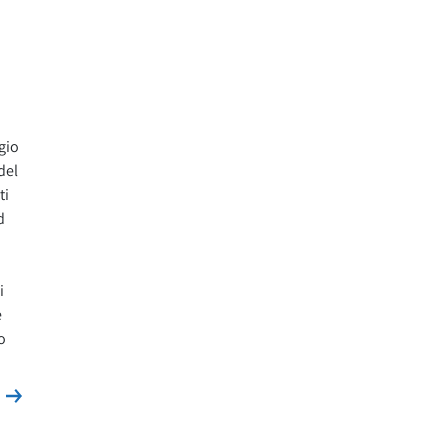
gio
del
ti
d
i
e
o
Leggi la news
s