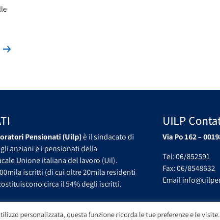
lle
Leggi la news
s
TI
UILP Contat
oratori Pensionati (Uilp)
è il sindacato di
Via Po 162 – 0019
gli anziani e i pensionati della
Tel: 06/852591
ale Unione italiana del lavoro (Uil).
Fax: 06/8548632
00mila iscritti (di cui oltre 20mila residenti
Email info@uilpen
ostituiscono circa il 54% degli iscritti.
tilizzo personalizzata, questa funzione ricorda le tue preferenze e le visite.