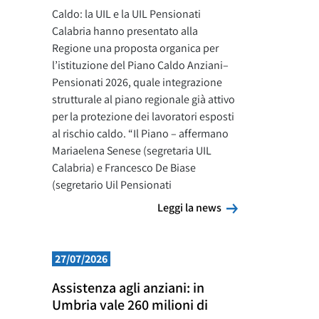
Caldo: la UIL e la UIL Pensionati
Calabria hanno presentato alla
Regione una proposta organica per
l’istituzione del Piano Caldo Anziani–
Pensionati 2026, quale integrazione
strutturale al piano regionale già attivo
per la protezione dei lavoratori esposti
al rischio caldo. “Il Piano – affermano
Mariaelena Senese (segretaria UIL
Calabria) e Francesco De Biase
(segretario Uil Pensionati
Leggi la news
Leggi la news
27/07/2026
Assistenza agli anziani: in
Umbria vale 260 milioni di