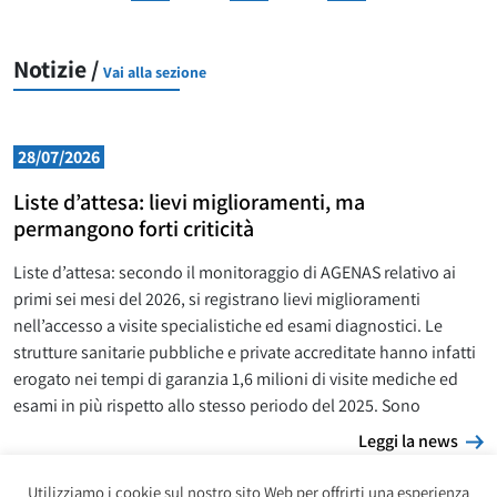
Notizie /
Vai alla sezione
28/07/2026
Liste d’attesa: lievi miglioramenti, ma
permangono forti criticità
Liste d’attesa: secondo il monitoraggio di AGENAS relativo ai
primi sei mesi del 2026, si registrano lievi miglioramenti
nell’accesso a visite specialistiche ed esami diagnostici. Le
strutture sanitarie pubbliche e private accreditate hanno infatti
erogato nei tempi di garanzia 1,6 milioni di visite mediche ed
esami in più rispetto allo stesso periodo del 2025. Sono
L
Leggi la news
Utilizziamo i cookie sul nostro sito Web per offrirti una esperienza