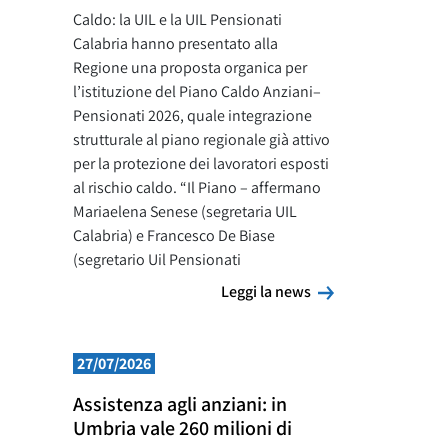
Caldo: la UIL e la UIL Pensionati
Calabria hanno presentato alla
Regione una proposta organica per
l’istituzione del Piano Caldo Anziani–
Pensionati 2026, quale integrazione
strutturale al piano regionale già attivo
per la protezione dei lavoratori esposti
al rischio caldo. “Il Piano – affermano
Mariaelena Senese (segretaria UIL
Calabria) e Francesco De Biase
(segretario Uil Pensionati
Leggi la news
Leggi la news
27/07/2026
Assistenza agli anziani: in
Umbria vale 260 milioni di