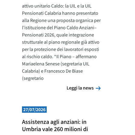
attivo unitario Caldo: la UIL e la UIL
Pensionati Calabria hanno presentato
alla Regione una proposta organica per
l’istituzione del Piano Caldo Anziani–
Pensionati 2026, quale integrazione
strutturale al piano regionale già attivo
per la protezione dei lavoratori esposti
al rischio caldo. “Il Piano – affermano
Mariaelena Senese (segretaria UIL
Calabria) e Francesco De Biase
(segretario
Leggi la news
Leggi la news
27/07/2026
Assistenza agli anziani: in
Umbria vale 260 milioni di