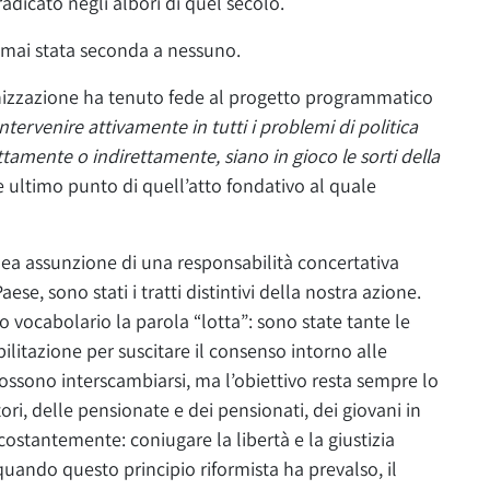
icato negli albori di quel secolo.
è mai stata seconda a nessuno.
ganizzazione ha tenuto fede al progetto programmatico
Intervenire attivamente in tutti i problemi di politica
tamente o indirettamente, siano in gioco le sorti della
 e ultimo punto di quell’atto fondativo al quale
nea assunzione di una responsabilità concertativa
se, sono stati i tratti distintivi della nostra azione.
 vocabolario la parola “lotta”: sono state tante le
ilitazione per suscitare il consenso intorno alle
ssono interscambiarsi, ma l’obiettivo resta sempre lo
atori, delle pensionate e dei pensionati, dei giovani in
 costantemente: coniugare la libertà e la giustizia
uando questo principio riformista ha prevalso, il