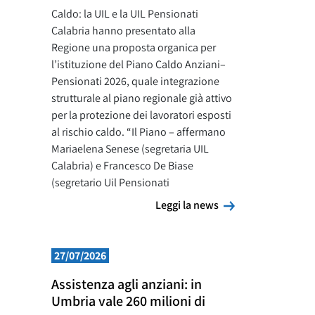
Caldo: la UIL e la UIL Pensionati
Calabria hanno presentato alla
Regione una proposta organica per
l’istituzione del Piano Caldo Anziani–
Pensionati 2026, quale integrazione
strutturale al piano regionale già attivo
per la protezione dei lavoratori esposti
al rischio caldo. “Il Piano – affermano
Mariaelena Senese (segretaria UIL
Calabria) e Francesco De Biase
(segretario Uil Pensionati
Leggi la news
Leggi la news
27/07/2026
Assistenza agli anziani: in
Umbria vale 260 milioni di