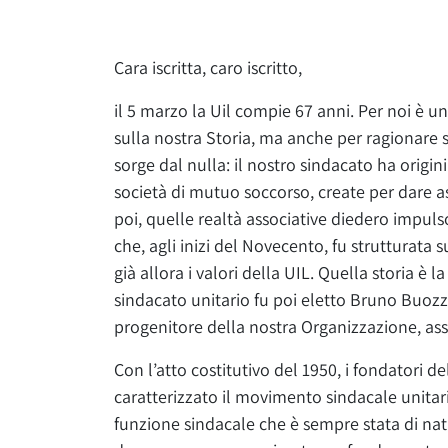
Cara iscritta, caro iscritto,
il 5 marzo la Uil compie 67 anni. Per noi è u
sulla nostra Storia, ma anche per ragionare s
sorge dal nulla: il nostro sindacato ha origin
società di mutuo soccorso, create per dare assi
poi, quelle realtà associative diedero impuls
che, agli inizi del Novecento, fu strutturata s
gi
à
allora i valori della UIL. Quella storia è la
sindacato unitario fu poi eletto Bruno Buozz
progenitore della nostra Organizzazione, ass
Con l’atto costitutivo del 1950, i fondatori d
caratterizzato il movimento sindacale unitari
funzione sindacale che è sempre stata di na