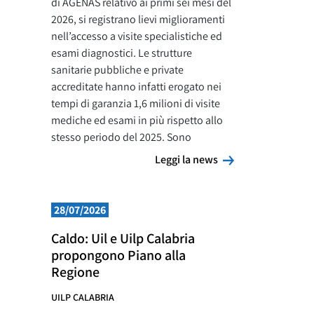
di AGENAS relativo ai primi sei mesi del
2026, si registrano lievi miglioramenti
nell’accesso a visite specialistiche ed
esami diagnostici. Le strutture
sanitarie pubbliche e private
accreditate hanno infatti erogato nei
tempi di garanzia 1,6 milioni di visite
mediche ed esami in più rispetto allo
stesso periodo del 2025. Sono
Leggi la news
Leggi la news
28/07/2026
Caldo: Uil e Uilp Calabria
propongono Piano alla
Regione
UILP CALABRIA