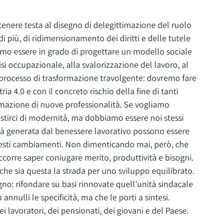
 tenere testa al disegno di delegittimazione del ruolo
 più, di ridimensionamento dei diritti e delle tutele
amo essere in grado di progettare un modello sociale
si occupazionale, alla svalorizzazione del lavoro, al
 processo di trasformazione travolgente: dovremo fare
ria 4.0 e con il concreto rischio della fine di tanti
rmazione di nuove professionalità. Se vogliamo
stirci di modernità, ma dobbiamo essere noi stessi
vità generata dal benessere lavorativo possono essere
uesti cambiamenti. Non dimenticando mai, però, che
ccorre saper coniugare merito, produttività e bisogni.
 che sia questa la strada per uno sviluppo equilibrato.
no: rifondare su basi rinnovate quell’unità sindacale
 annulli le specificità, ma che le porti a sintesi.
 lavoratori, dei pensionati, dei giovani e del Paese.