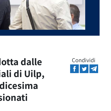
dotta dalle
Condividi
ali di Uilp,
rdicesima
sionati