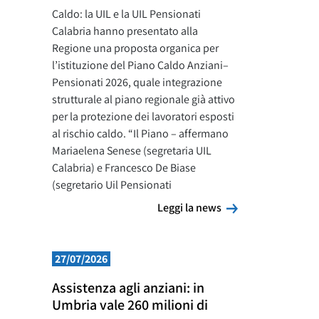
Caldo: la UIL e la UIL Pensionati
Calabria hanno presentato alla
Regione una proposta organica per
l’istituzione del Piano Caldo Anziani–
Pensionati 2026, quale integrazione
strutturale al piano regionale già attivo
per la protezione dei lavoratori esposti
al rischio caldo. “Il Piano – affermano
Mariaelena Senese (segretaria UIL
Calabria) e Francesco De Biase
(segretario Uil Pensionati
Leggi la news
Leggi la news
27/07/2026
Assistenza agli anziani: in
Umbria vale 260 milioni di