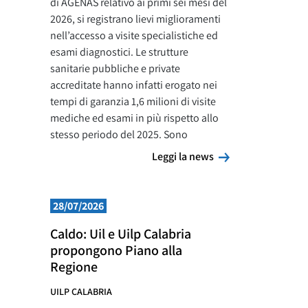
di AGENAS relativo ai primi sei mesi del
2026, si registrano lievi miglioramenti
nell’accesso a visite specialistiche ed
esami diagnostici. Le strutture
sanitarie pubbliche e private
accreditate hanno infatti erogato nei
tempi di garanzia 1,6 milioni di visite
mediche ed esami in più rispetto allo
stesso periodo del 2025. Sono
Leggi la news
Leggi la news
28/07/2026
Caldo: Uil e Uilp Calabria
propongono Piano alla
Regione
UILP CALABRIA