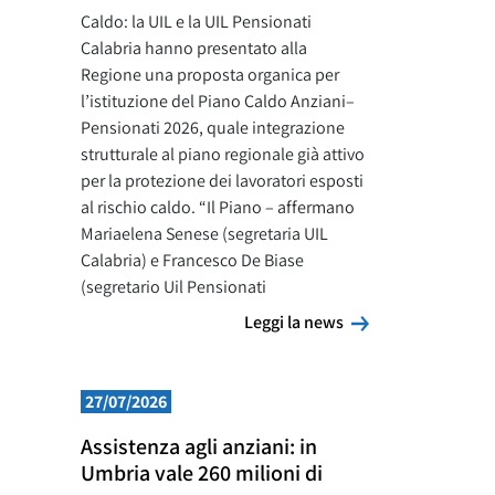
Caldo: la UIL e la UIL Pensionati
Calabria hanno presentato alla
Regione una proposta organica per
l’istituzione del Piano Caldo Anziani–
Pensionati 2026, quale integrazione
strutturale al piano regionale già attivo
per la protezione dei lavoratori esposti
al rischio caldo. “Il Piano – affermano
Mariaelena Senese (segretaria UIL
Calabria) e Francesco De Biase
(segretario Uil Pensionati
Leggi la news
Leggi la news
27/07/2026
Assistenza agli anziani: in
Umbria vale 260 milioni di