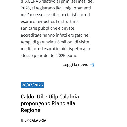
di AGENAS relativo ai primi sei mesi del
2026, si registrano lievi miglioramenti
nell’accesso a visite specialistiche ed
esami diagnostici. Le strutture
sanitarie pubbliche e private
accreditate hanno infatti erogato nei
tempi di garanzia 1,6 milioni di visite
mediche ed esami in più rispetto allo
stesso periodo del 2025. Sono
Leggi la news
Leggi la news
28/07/2026
Caldo: Uil e Uilp Calabria
propongono Piano alla
Regione
UILP CALABRIA