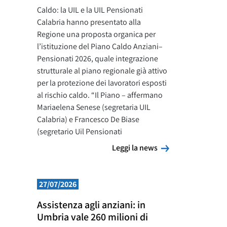
Caldo: la UIL e la UIL Pensionati
Calabria hanno presentato alla
Regione una proposta organica per
l’istituzione del Piano Caldo Anziani–
Pensionati 2026, quale integrazione
strutturale al piano regionale già attivo
per la protezione dei lavoratori esposti
al rischio caldo. “Il Piano – affermano
Mariaelena Senese (segretaria UIL
Calabria) e Francesco De Biase
(segretario Uil Pensionati
Leggi la news
Leggi la news
27/07/2026
Assistenza agli anziani: in
Umbria vale 260 milioni di