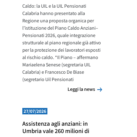
Caldo: la UIL e la UIL Pensionati
Calabria hanno presentato alla
Regione una proposta organica per
l’istituzione del Piano Caldo Anziani–
Pensionati 2026, quale integrazione
strutturale al piano regionale già attivo
per la protezione dei lavoratori esposti
al rischio caldo. “Il Piano – affermano
Mariaelena Senese (segretaria UIL
Calabria) e Francesco De Biase
(segretario Uil Pensionati
Leggi la news
Leggi la news
27/07/2026
Assistenza agli anziani: in
Umbria vale 260 milioni di