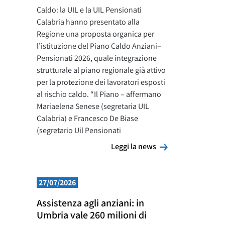
Caldo: la UIL e la UIL Pensionati
Calabria hanno presentato alla
Regione una proposta organica per
l’istituzione del Piano Caldo Anziani–
Pensionati 2026, quale integrazione
strutturale al piano regionale già attivo
per la protezione dei lavoratori esposti
al rischio caldo. “Il Piano – affermano
Mariaelena Senese (segretaria UIL
Calabria) e Francesco De Biase
(segretario Uil Pensionati
Leggi la news
Leggi la news
27/07/2026
Assistenza agli anziani: in
Umbria vale 260 milioni di