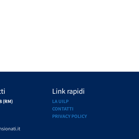
ti
Link rapidi
8 (RM)
LA UILP
CONTATTI
PRIVACY POLICY
sionati.it