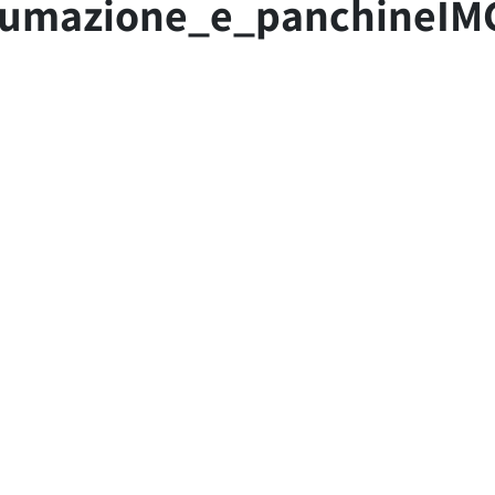
ntumazione_e_panchineIM