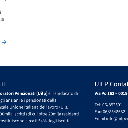
i
lle
Leggi la news
s
TI
UILP Contat
oratori Pensionati (Uilp)
è il sindacato di
Via Po 162 – 0019
gli anziani e i pensionati della
Tel: 06/852591
ale Unione italiana del lavoro (Uil).
Fax: 06/8548632
00mila iscritti (di cui oltre 20mila residenti
Email info@uilpen
ostituiscono circa il 54% degli iscritti.