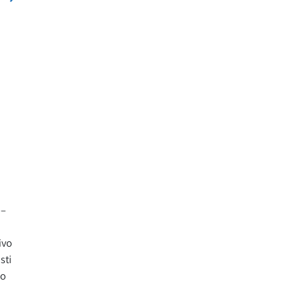
i–
ivo
sti
no