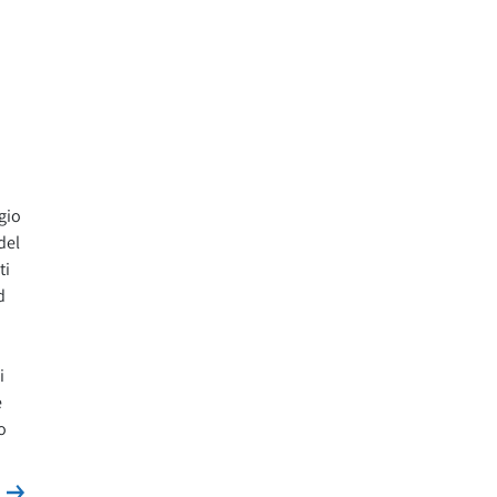
gio
del
ti
d
i
e
o
Leggi la news
s