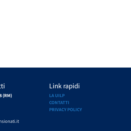
ti
Link rapidi
8 (RM)
LA UILP
CONTATTI
PRIVACY POLICY
sionati.it