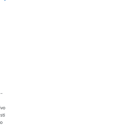
i–
ivo
sti
no