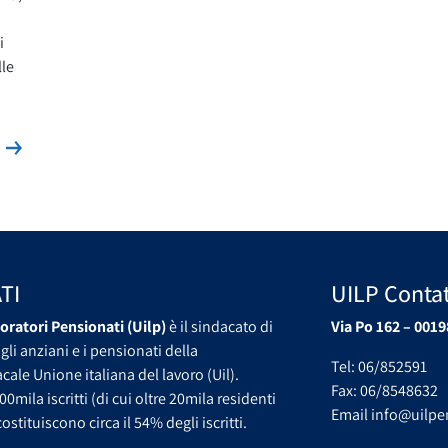
i
lle
Leggi la news
s
TI
UILP Contat
oratori Pensionati (Uilp)
è il sindacato di
Via Po 162 – 0019
gli anziani e i pensionati della
Tel: 06/852591
ale Unione italiana del lavoro (Uil).
Fax: 06/8548632
00mila iscritti (di cui oltre 20mila residenti
Email info@uilpen
ostituiscono circa il 54% degli iscritti.