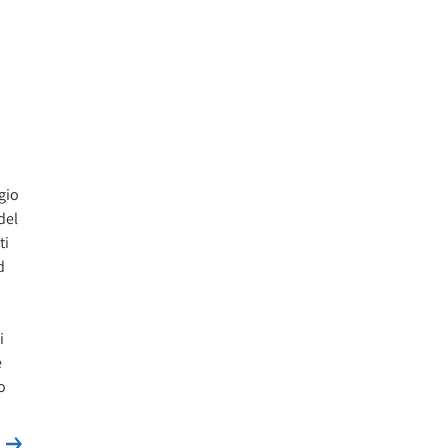
gio
del
ti
d
i
e
o
Leggi la news
s