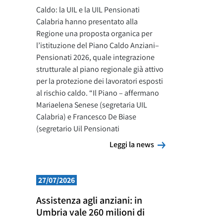
Caldo: la UIL e la UIL Pensionati
Calabria hanno presentato alla
Regione una proposta organica per
l’istituzione del Piano Caldo Anziani–
Pensionati 2026, quale integrazione
strutturale al piano regionale già attivo
per la protezione dei lavoratori esposti
al rischio caldo. “Il Piano – affermano
Mariaelena Senese (segretaria UIL
Calabria) e Francesco De Biase
(segretario Uil Pensionati
Leggi la news
Leggi la news
27/07/2026
Assistenza agli anziani: in
Umbria vale 260 milioni di