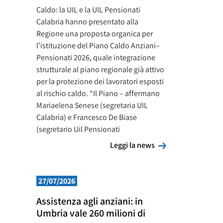
Caldo: la UIL e la UIL Pensionati
Calabria hanno presentato alla
Regione una proposta organica per
l’istituzione del Piano Caldo Anziani–
Pensionati 2026, quale integrazione
strutturale al piano regionale già attivo
per la protezione dei lavoratori esposti
al rischio caldo. “Il Piano – affermano
Mariaelena Senese (segretaria UIL
Calabria) e Francesco De Biase
(segretario Uil Pensionati
Leggi la news
Leggi la news
27/07/2026
Assistenza agli anziani: in
Umbria vale 260 milioni di