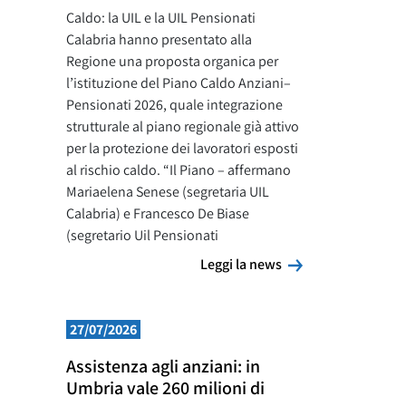
Caldo: la UIL e la UIL Pensionati
Calabria hanno presentato alla
Regione una proposta organica per
l’istituzione del Piano Caldo Anziani–
Pensionati 2026, quale integrazione
strutturale al piano regionale già attivo
per la protezione dei lavoratori esposti
al rischio caldo. “Il Piano – affermano
Mariaelena Senese (segretaria UIL
Calabria) e Francesco De Biase
(segretario Uil Pensionati
Leggi la news
Leggi la news
27/07/2026
Assistenza agli anziani: in
Umbria vale 260 milioni di