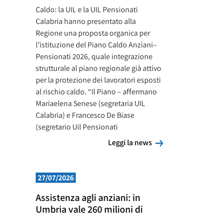
Caldo: la UIL e la UIL Pensionati
Calabria hanno presentato alla
Regione una proposta organica per
l’istituzione del Piano Caldo Anziani–
Pensionati 2026, quale integrazione
strutturale al piano regionale già attivo
per la protezione dei lavoratori esposti
al rischio caldo. “Il Piano – affermano
Mariaelena Senese (segretaria UIL
Calabria) e Francesco De Biase
(segretario Uil Pensionati
Leggi la news
Leggi la news
27/07/2026
Assistenza agli anziani: in
Umbria vale 260 milioni di