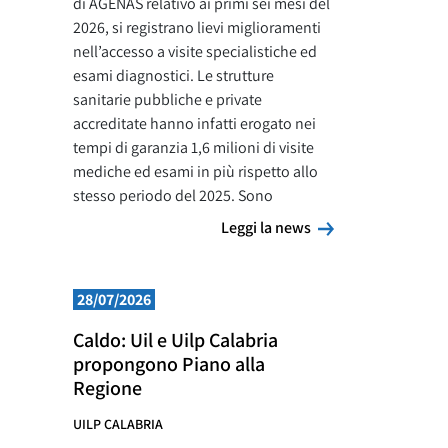
di AGENAS relativo ai primi sei mesi del
2026, si registrano lievi miglioramenti
nell’accesso a visite specialistiche ed
esami diagnostici. Le strutture
sanitarie pubbliche e private
accreditate hanno infatti erogato nei
tempi di garanzia 1,6 milioni di visite
mediche ed esami in più rispetto allo
stesso periodo del 2025. Sono
Leggi la news
Leggi la news
28/07/2026
Caldo: Uil e Uilp Calabria
propongono Piano alla
Regione
UILP CALABRIA