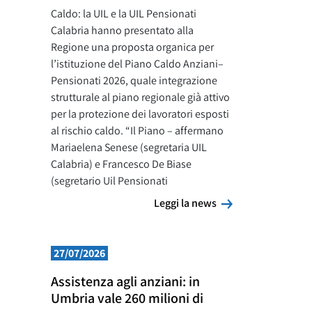
Caldo: la UIL e la UIL Pensionati
Calabria hanno presentato alla
Regione una proposta organica per
l’istituzione del Piano Caldo Anziani–
Pensionati 2026, quale integrazione
strutturale al piano regionale già attivo
per la protezione dei lavoratori esposti
al rischio caldo. “Il Piano – affermano
Mariaelena Senese (segretaria UIL
Calabria) e Francesco De Biase
(segretario Uil Pensionati
Leggi la news
Leggi la news
27/07/2026
Assistenza agli anziani: in
Umbria vale 260 milioni di