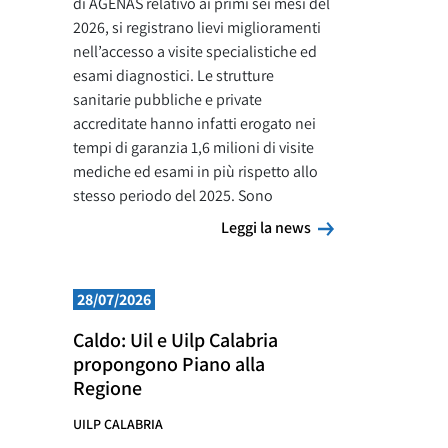
di AGENAS relativo ai primi sei mesi del
2026, si registrano lievi miglioramenti
nell’accesso a visite specialistiche ed
esami diagnostici. Le strutture
sanitarie pubbliche e private
accreditate hanno infatti erogato nei
tempi di garanzia 1,6 milioni di visite
mediche ed esami in più rispetto allo
stesso periodo del 2025. Sono
Leggi la news
Leggi la news
28/07/2026
Caldo: Uil e Uilp Calabria
propongono Piano alla
Regione
UILP CALABRIA