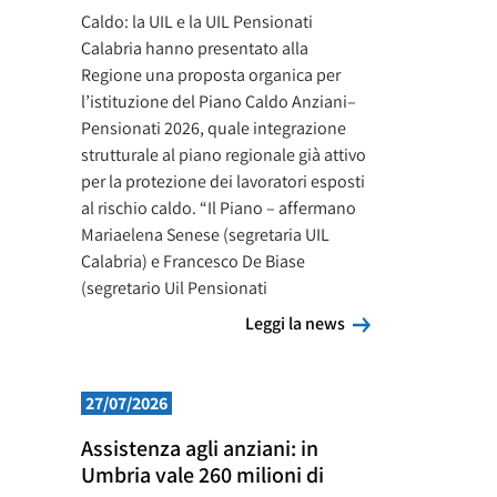
Caldo: la UIL e la UIL Pensionati
Calabria hanno presentato alla
Regione una proposta organica per
l’istituzione del Piano Caldo Anziani–
Pensionati 2026, quale integrazione
strutturale al piano regionale già attivo
per la protezione dei lavoratori esposti
al rischio caldo. “Il Piano – affermano
Mariaelena Senese (segretaria UIL
Calabria) e Francesco De Biase
(segretario Uil Pensionati
Leggi la news
Leggi la news
27/07/2026
Assistenza agli anziani: in
Umbria vale 260 milioni di