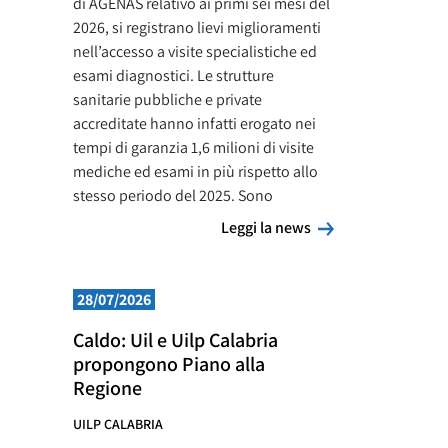
di AGENAS relativo ai primi sei mesi del
2026, si registrano lievi miglioramenti
nell’accesso a visite specialistiche ed
esami diagnostici. Le strutture
sanitarie pubbliche e private
accreditate hanno infatti erogato nei
tempi di garanzia 1,6 milioni di visite
mediche ed esami in più rispetto allo
stesso periodo del 2025. Sono
Leggi la news
Leggi la news
28/07/2026
Caldo: Uil e Uilp Calabria
propongono Piano alla
Regione
UILP CALABRIA