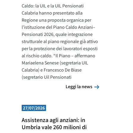
Caldo: la UIL e la UIL Pensionati
Calabria hanno presentato alla
Regione una proposta organica per
l’istituzione del Piano Caldo Anziani–
Pensionati 2026, quale integrazione
strutturale al piano regionale già attivo
per la protezione dei lavoratori esposti
al rischio caldo. “Il Piano – affermano
Mariaelena Senese (segretaria UIL
Calabria) e Francesco De Biase
(segretario Uil Pensionati
Leggi la news
Leggi la news
27/07/2026
Assistenza agli anziani: in
Umbria vale 260 milioni di