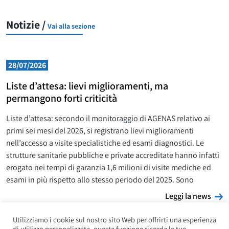
Notizie /
Vai alla sezione
28/07/2026
Liste d’attesa: lievi miglioramenti, ma
permangono forti criticità
Liste d’attesa: secondo il monitoraggio di AGENAS relativo ai
primi sei mesi del 2026, si registrano lievi miglioramenti
nell’accesso a visite specialistiche ed esami diagnostici. Le
strutture sanitarie pubbliche e private accreditate hanno infatti
erogato nei tempi di garanzia 1,6 milioni di visite mediche ed
esami in più rispetto allo stesso periodo del 2025. Sono
L
Leggi la news
Utilizziamo i cookie sul nostro sito Web per offrirti una esperienza
di utilizzo personalizzata, questa funzione ricorda le tue