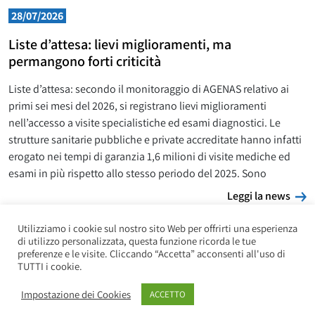
28/07/2026
Liste d’attesa: lievi miglioramenti, ma
permangono forti criticità
Liste d’attesa: secondo il monitoraggio di AGENAS relativo ai
primi sei mesi del 2026, si registrano lievi miglioramenti
nell’accesso a visite specialistiche ed esami diagnostici. Le
strutture sanitarie pubbliche e private accreditate hanno infatti
erogato nei tempi di garanzia 1,6 milioni di visite mediche ed
esami in più rispetto allo stesso periodo del 2025. Sono
L
Leggi la news
Utilizziamo i cookie sul nostro sito Web per offrirti una esperienza
di utilizzo personalizzata, questa funzione ricorda le tue
preferenze e le visite. Cliccando “Accetta” acconsenti all'uso di
TUTTI i cookie.
Impostazione dei Cookies
ACCETTO
Copyright UILP Pensionati