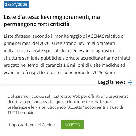
28/07/2026
Liste d’attesa: lievi miglioramenti, ma
permangono forti criticità
Liste d’attesa: secondo il monitoraggio di AGENAS relativo ai
primi sei mesi del 2026, si registrano lievi miglioramenti
nell’accesso a visite specialistiche ed esami diagnostici. Le
strutture sanitarie pubbliche e private accreditate hanno infatti
erogato nei tempi di garanzia 1,6 milioni di visite mediche ed
esami in più rispetto allo stesso periodo del 2025. Sono
L
Leggi la news
Utilizziamo i cookie sul nostro sito Web per offrirti una esperienza
di utilizzo personalizzata, questa funzione ricorda le tue
preferenze e le visite. Cliccando “Accetta” acconsenti all'uso di
TUTTI i cookie.
Impostazione dei Cookies
ACCETTO
Copyright UILP Pensionati