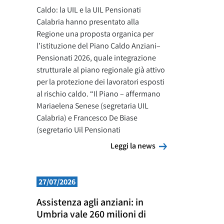
Caldo: la UIL e la UIL Pensionati
Calabria hanno presentato alla
Regione una proposta organica per
l’istituzione del Piano Caldo Anziani–
Pensionati 2026, quale integrazione
strutturale al piano regionale già attivo
per la protezione dei lavoratori esposti
al rischio caldo. “Il Piano – affermano
Mariaelena Senese (segretaria UIL
Calabria) e Francesco De Biase
(segretario Uil Pensionati
Leggi la news
Leggi la news
27/07/2026
Assistenza agli anziani: in
Umbria vale 260 milioni di