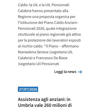
Caldo: la UIL e la UIL Pensionati
Calabria hanno presentato alla
Regione una proposta organica per
l’istituzione del Piano Caldo Anziani–
Pensionati 2026, quale integrazione
strutturale al piano regionale già attivo
per la protezione dei lavoratori esposti
al rischio caldo. “Il Piano – affermano
Mariaelena Senese (segretaria UIL
Calabria) e Francesco De Biase
(segretario Uil Pensionati
Leggi la news
Leggi la news
27/07/2026
Assistenza agli anziani: in
Umbria vale 260 milioni di