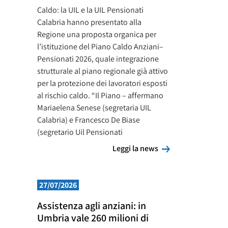
Caldo: la UIL e la UIL Pensionati
Calabria hanno presentato alla
Regione una proposta organica per
l’istituzione del Piano Caldo Anziani–
Pensionati 2026, quale integrazione
strutturale al piano regionale già attivo
per la protezione dei lavoratori esposti
al rischio caldo. “Il Piano – affermano
Mariaelena Senese (segretaria UIL
Calabria) e Francesco De Biase
(segretario Uil Pensionati
Leggi la news
Leggi la news
27/07/2026
Assistenza agli anziani: in
Umbria vale 260 milioni di