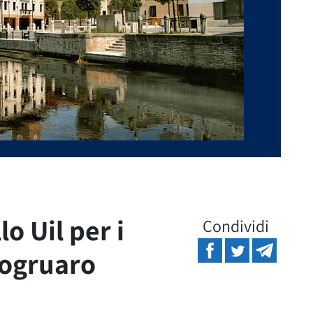
lo Uil per i
Condividi
togruaro