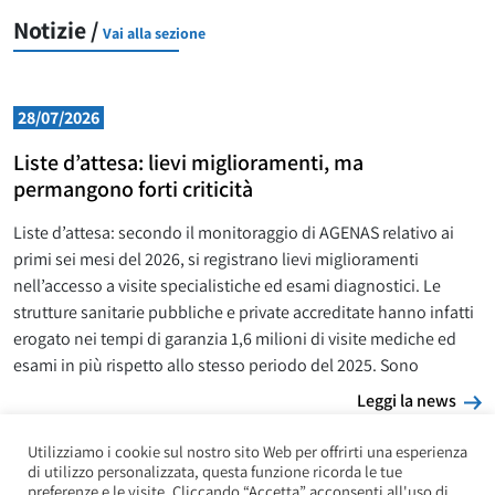
Notizie /
Vai alla sezione
28/07/2026
Liste d’attesa: lievi miglioramenti, ma
permangono forti criticità
Liste d’attesa: secondo il monitoraggio di AGENAS relativo ai
primi sei mesi del 2026, si registrano lievi miglioramenti
nell’accesso a visite specialistiche ed esami diagnostici. Le
strutture sanitarie pubbliche e private accreditate hanno infatti
erogato nei tempi di garanzia 1,6 milioni di visite mediche ed
esami in più rispetto allo stesso periodo del 2025. Sono
L
Leggi la news
Utilizziamo i cookie sul nostro sito Web per offrirti una esperienza
di utilizzo personalizzata, questa funzione ricorda le tue
preferenze e le visite. Cliccando “Accetta” acconsenti all'uso di