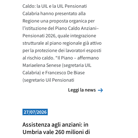
Caldo: la UIL e la UIL Pensionati
Calabria hanno presentato alla
Regione una proposta organica per
l’istituzione del Piano Caldo Anziani–
Pensionati 2026, quale integrazione
strutturale al piano regionale già attivo
per la protezione dei lavoratori esposti
al rischio caldo. “Il Piano – affermano
Mariaelena Senese (segretaria UIL
Calabria) e Francesco De Biase
(segretario Uil Pensionati
Leggi la news
Leggi la news
27/07/2026
Assistenza agli anziani: in
Umbria vale 260 milioni di