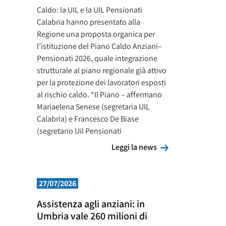
Caldo: la UIL e la UIL Pensionati
Calabria hanno presentato alla
Regione una proposta organica per
l’istituzione del Piano Caldo Anziani–
Pensionati 2026, quale integrazione
strutturale al piano regionale già attivo
per la protezione dei lavoratori esposti
al rischio caldo. “Il Piano – affermano
Mariaelena Senese (segretaria UIL
Calabria) e Francesco De Biase
(segretario Uil Pensionati
Leggi la news
Leggi la news
27/07/2026
Assistenza agli anziani: in
Umbria vale 260 milioni di