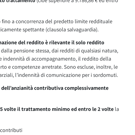
tto trattamento
(cioè superiore a 9.786,86 € ed entro
o fino a concorrenza del predetto limite reddituale
icamente spettante (clausola salvaguardia).
inazione del reddito è rilevante
il solo reddito
alla pensione stessa, dai redditi di qualsiasi natura,
 le indennità di accompagnamento, il reddito della
orto e competenze arretrate. Sono escluse, inoltre, le
parziali, l’indennità di comunicazione per i sordomuti.
a dell’anzianità contributiva complessivamente
1,5 volte il trattamento minimo ed entro le 2 volte
la
 contributi