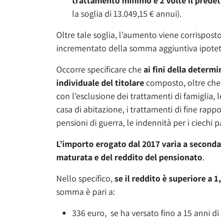
trattamento minimo e 2 volte il prede
la soglia di 13.049,15 € annui).
Oltre tale soglia, l’aumento viene corrispost
incrementato della somma aggiuntiva ipotet
Occorre specificare che
ai fini della determ
individuale del titolare
composto, oltre che d
con l’esclusione dei trattamenti di famiglia,
casa di abitazione, i trattamenti di fine rapp
pensioni di guerra, le indennità per i ciechi 
L’importo erogato dal 2017 varia a second
maturata e del reddito del pensionato
.
Nello specifico,
se il reddito è superiore a 
somma è pari a:
336 euro, se ha versato fino a 15 anni di