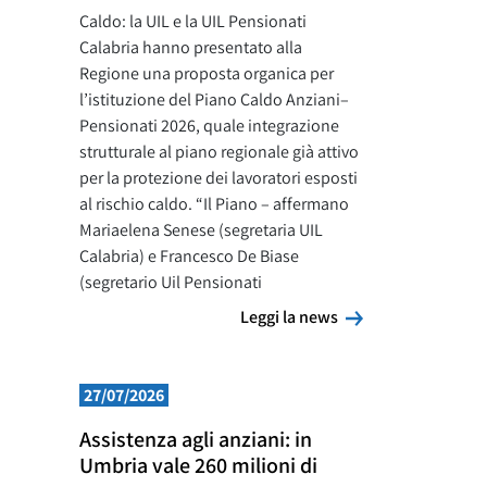
Caldo: la UIL e la UIL Pensionati
Calabria hanno presentato alla
Regione una proposta organica per
l’istituzione del Piano Caldo Anziani–
Pensionati 2026, quale integrazione
strutturale al piano regionale già attivo
per la protezione dei lavoratori esposti
al rischio caldo. “Il Piano – affermano
Mariaelena Senese (segretaria UIL
Calabria) e Francesco De Biase
(segretario Uil Pensionati
Leggi la news
Leggi la news
27/07/2026
Assistenza agli anziani: in
Umbria vale 260 milioni di