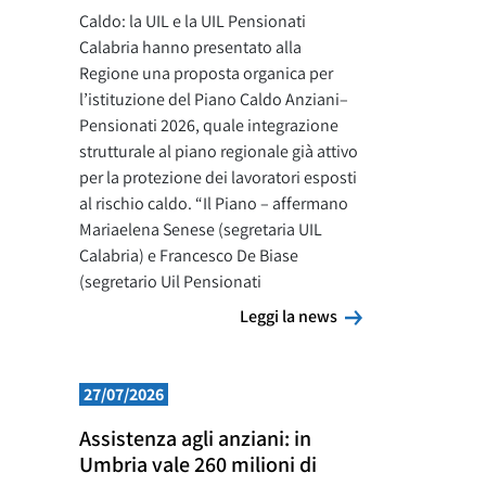
Caldo: la UIL e la UIL Pensionati
Calabria hanno presentato alla
Regione una proposta organica per
l’istituzione del Piano Caldo Anziani–
Pensionati 2026, quale integrazione
strutturale al piano regionale già attivo
per la protezione dei lavoratori esposti
al rischio caldo. “Il Piano – affermano
Mariaelena Senese (segretaria UIL
Calabria) e Francesco De Biase
(segretario Uil Pensionati
Leggi la news
Leggi la news
27/07/2026
Assistenza agli anziani: in
Umbria vale 260 milioni di