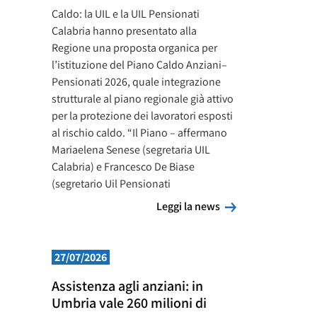
Caldo: la UIL e la UIL Pensionati
Calabria hanno presentato alla
Regione una proposta organica per
l’istituzione del Piano Caldo Anziani–
Pensionati 2026, quale integrazione
strutturale al piano regionale già attivo
per la protezione dei lavoratori esposti
al rischio caldo. “Il Piano – affermano
Mariaelena Senese (segretaria UIL
Calabria) e Francesco De Biase
(segretario Uil Pensionati
Leggi la news
Leggi la news
27/07/2026
Assistenza agli anziani: in
Umbria vale 260 milioni di