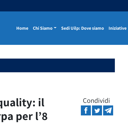
Home
Chi Siamo
Sedi Uilp: Dove siamo
Iniziative
ality: il
Condividi
pa per l’8