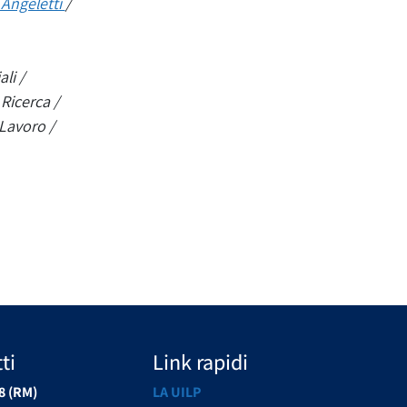
 Angeletti
/
li /
 Ricerca
/
 Lavoro /
ti
Link rapidi
8 (RM)
LA UILP