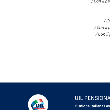
/ Con il pa
/ C
/ Con il 
/ Con il
UIL PENSIONA
L’Unione Italiana Lav