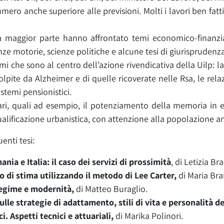
ro anche superiore alle previsioni. Molti i lavori ben fatti,
 la maggior parte hanno affrontato temi economico-finanzi
nze motorie, scienze politiche e alcune tesi di giurisprudenza
mi che sono al centro dell’azione rivendicativa della Uilp: la n
lpite da Alzheimer e di quelle ricoverate nelle Rsa, le relazion
istemi pensionistici.
vari, quali ad esempio, il potenziamento della memoria in e
alificazione urbanistica, con attenzione alla popolazione anz
enti tesi:
ania e Italia: il caso dei servizi di prossimità
, di Letizia Br
o di stima utilizzando il metodo di Lee Carter,
di Maria Bra
regime e modernità,
di Matteo Buraglio.
ulle strategie di adattamento, stili di vita e personalità d
i. Aspetti tecnici e attuariali,
di Marika Polinori.